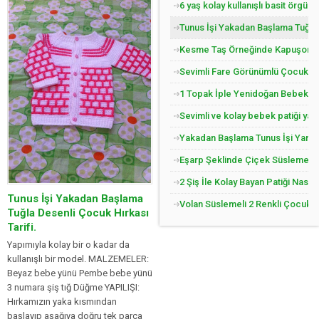
6 yaş kolay kullanışlı basit örgü 
Tunus İşi Yakadan Başlama Tuğla 
Kesme Taş Örneğinde Kapuşonlu Ç
Sevimli Fare Görünümlü Çocuk Pat
1 Topak İple Yenidoğan Bebek Yel
Sevimli ve kolay bebek patiği yap
Yakadan Başlama Tunus İşi Yandan
Eşarp Şeklinde Çiçek Süslemeli Ç
2 Şiş İle Kolay Bayan Patiği Nasıl
Tunus İşi Yakadan Başlama
Volan Süslemeli 2 Renkli Çocuk Jil
Tuğla Desenli Çocuk Hırkası
Tarifi.
Yapımıyla kolay bir o kadar da
kullanışlı bir model. MALZEMELER:
Beyaz bebe yünü Pembe bebe yünü
3 numara şiş tığ Düğme YAPILIŞI:
Hırkamızın yaka kısmından
başlayıp aşağıya doğru tek parça