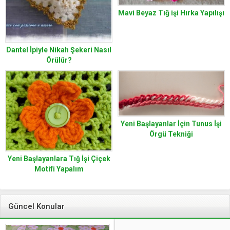
Mavi Beyaz Tığ işi Hırka Yapılışı
Dantel İpiyle Nikah Şekeri Nasıl
Örülür?
Yeni Başlayanlar İçin Tunus İşi
Örgü Tekniği
Yeni Başlayanlara Tığ İşi Çiçek
Motifi Yapalım
Güncel Konular