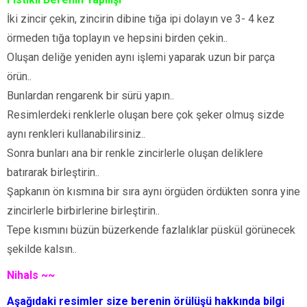
İki zincir çekin, zincirin dibine tığa ipi dolayın ve 3- 4 kez
örmeden tığa toplayın ve hepsini birden çekin..
Oluşan deliğe yeniden aynı işlemi yaparak uzun bir parça
örün..
Bunlardan rengarenk bir sürü yapın..
Resimlerdeki renklerle oluşan bere çok şeker olmuş sizde
aynı renkleri kullanabilirsiniz..
Sonra bunları ana bir renkle zincirlerle oluşan deliklere
batırarak birleştirin..
Şapkanın ön kısmına bir sıra aynı örgüden ördükten sonra yine
zincirlerle birbirlerine birleştirin..
Tepe kısmını büzün büzerkende fazlalıklar püskül görünecek
şekilde kalsın..
Nihals ~~
Aşağıdaki resimler size berenin örülüşü hakkında bilgi