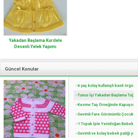
Yakadan Başlama Kurdele
Desenli Yelek Yapımı
Güncel Konular
6 yaş kolay kullanışlı basit örgü 
Tunus İşi Yakadan Başlama Tuğla 
Kesme Taş Örneğinde Kapuşonlu Ç
Sevimli Fare Görünümlü Çocuk Pat
1 Topak İple Yenidoğan Bebek Yel
Sevimli ve kolay bebek patiği yap