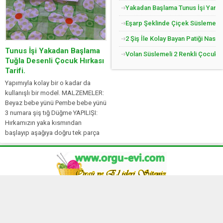
Yakadan Başlama Tunus İşi Yandan
Eşarp Şeklinde Çiçek Süslemeli Ç
2 Şiş İle Kolay Bayan Patiği Nasıl
Tunus İşi Yakadan Başlama
Volan Süslemeli 2 Renkli Çocuk Jil
Tuğla Desenli Çocuk Hırkası
Tarifi.
Yapımıyla kolay bir o kadar da
kullanışlı bir model. MALZEMELER:
Beyaz bebe yünü Pembe bebe yünü
3 numara şiş tığ Düğme YAPILIŞI:
Hırkamızın yaka kısmından
başlayıp aşağıya doğru tek parça
olarak öreceğiz. Yaka için 80 ilmek
başlayalım. İlmeklerimizi 1 düz,...