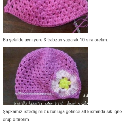
Bu şekilde aynı yere 3 trabzan yaparak 10 sıra örelim.
Şapkamız istediğimiz uzunluğa gelince alt kısmında sık iğne
örüp bitirelim.