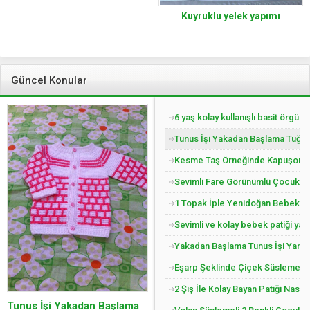
Kuyruklu yelek yapımı
Güncel Konular
6 yaş kolay kullanışlı basit örgü 
Tunus İşi Yakadan Başlama Tuğla 
Kesme Taş Örneğinde Kapuşonlu Ç
Sevimli Fare Görünümlü Çocuk Pat
1 Topak İple Yenidoğan Bebek Yel
Sevimli ve kolay bebek patiği yap
Yakadan Başlama Tunus İşi Yandan
Eşarp Şeklinde Çiçek Süslemeli Ç
2 Şiş İle Kolay Bayan Patiği Nasıl
Tunus İşi Yakadan Başlama