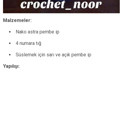
Malzemeler:
Nako astra pembe ip
4 numara tığ
Süslemek için sarı ve açık pembe ip
Yapılışı: