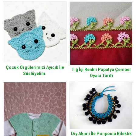
Çocuk Örgülerimizi Ayıcık İle
Tığ İşi Renkli Papatya Çember
Süslüyelim.
Oyası Tarifi
Dıy Akımı İle Ponponlu Bileklik