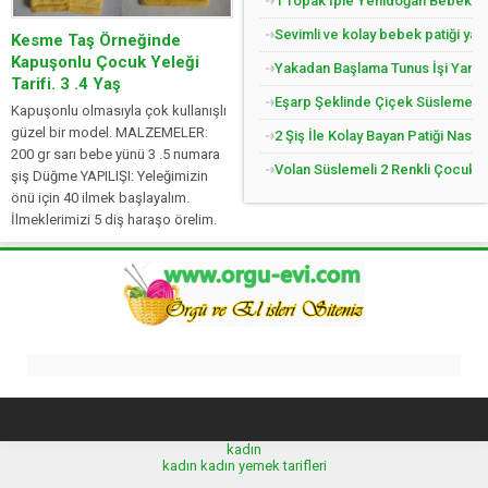
1 Topak İple Yenidoğan Bebek Yel
Sevimli ve kolay bebek patiği yap
Kesme Taş Örneğinde
Kapuşonlu Çocuk Yeleği
Yakadan Başlama Tunus İşi Yandan
Tarifi. 3 .4 Yaş
Eşarp Şeklinde Çiçek Süslemeli Ç
Kapuşonlu olmasıyla çok kullanışlı
güzel bir model. MALZEMELER:
2 Şiş İle Kolay Bayan Patiği Nasıl
200 gr sarı bebe yünü 3 .5 numara
Volan Süslemeli 2 Renkli Çocuk Jil
şiş Düğme YAPILIŞI: Yeleğimizin
önü için 40 ilmek başlayalım.
İlmeklerimizi 5 diş haraşo örelim.
İlmeklerimizi ön pat için 5 haraşo,
35 düz olarak 4...
kadın
kadın
kadın
yemek tarifleri