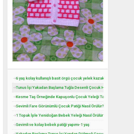
6 yaş kolay kullanışlı basit örgü çocuk yelek kazak tarifi
Tunus İşi Yakadan Başlama Tuğla Desenli Çocuk Hırkası Tarifi.
Kesme Taş Örneğinde Kapuşonlu Çocuk Yeleği Tarifi. 3 .4 Yaş
Sevimli Fare Görünümlü Çocuk Patiği Nasıl Örülür? Yenidoğan
1 Topak İple Yenidoğan Bebek Yeleği Nasıl Örülür?
Sevimli ve kolay bebek patiği yapımı-1 yaş
Yakadan Başlama Tunus İşi Yandan Düğmeli Çocuk Yeleği Tarifi. 2 .