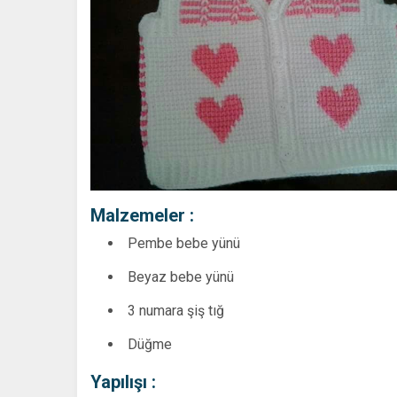
Malzemeler :
Pembe bebe yünü
Beyaz bebe yünü
3 numara şiş tığ
Düğme
Yapılışı :