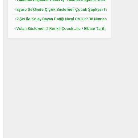
Eşarp Şeklinde Çiçek Süslemeli Çocuk Şapkası Tarifi. 3. 4 Yaş
2 Şiş İle Kolay Bayan Patiği Nasıl Örülür? 38 Numara
Volan Süslemeli 2 Renkli Çocuk Jile / Elbise Tarifi. 2 .3 Yaş