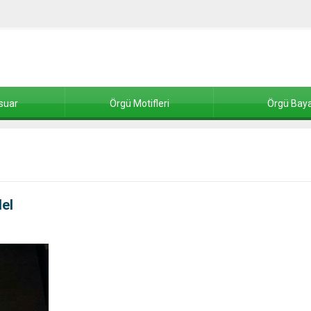
suar
Örgü Motifleri
Örgü Baya
del