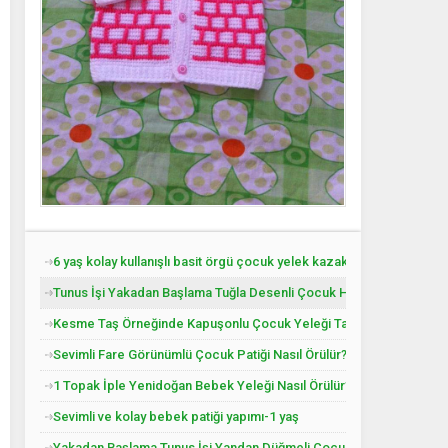
6 yaş kolay kullanışlı basit örgü çocuk yelek kazak tarifi
Tunus İşi Yakadan Başlama Tuğla Desenli Çocuk Hırkası Tarifi.
Kesme Taş Örneğinde Kapuşonlu Çocuk Yeleği Tarifi. 3 .4 Yaş
Sevimli Fare Görünümlü Çocuk Patiği Nasıl Örülür? Yenidoğan
1 Topak İple Yenidoğan Bebek Yeleği Nasıl Örülür?
Sevimli ve kolay bebek patiği yapımı-1 yaş
Yakadan Başlama Tunus İşi Yandan Düğmeli Çocuk Yeleği Tarifi. 2 .