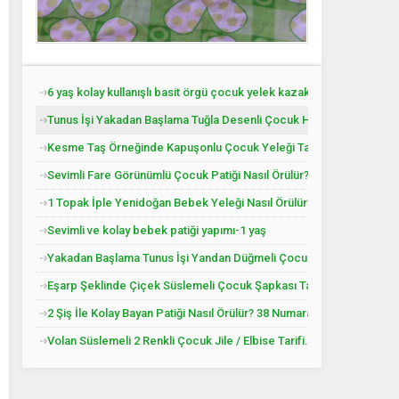
6 yaş kolay kullanışlı basit örgü çocuk yelek kazak tarifi
Tunus İşi Yakadan Başlama Tuğla Desenli Çocuk Hırkası Tarifi.
Kesme Taş Örneğinde Kapuşonlu Çocuk Yeleği Tarifi. 3 .4 Yaş
Sevimli Fare Görünümlü Çocuk Patiği Nasıl Örülür? Yenidoğan
1 Topak İple Yenidoğan Bebek Yeleği Nasıl Örülür?
Sevimli ve kolay bebek patiği yapımı-1 yaş
Yakadan Başlama Tunus İşi Yandan Düğmeli Çocuk Yeleği Tarifi. 2 .
Eşarp Şeklinde Çiçek Süslemeli Çocuk Şapkası Tarifi. 3. 4 Yaş
2 Şiş İle Kolay Bayan Patiği Nasıl Örülür? 38 Numara
Volan Süslemeli 2 Renkli Çocuk Jile / Elbise Tarifi. 2 .3 Yaş