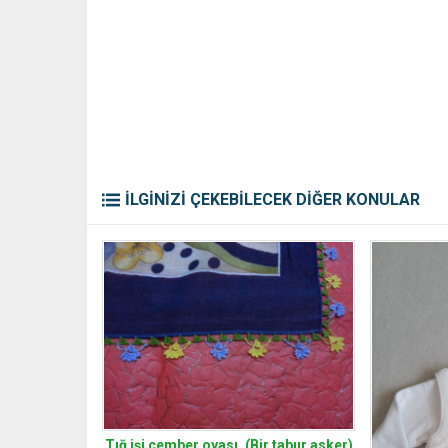
İLGİNİZİ ÇEKEBİLECEK DİĞER KONULAR
Tığ işi çember oyası. (Bir tabur asker)