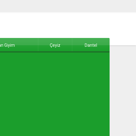
n Giyim
Çeyiz
Dantel