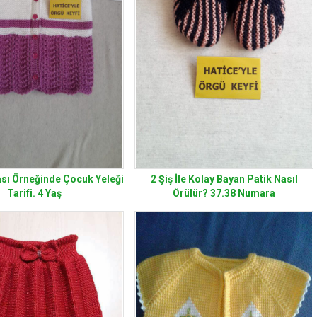
sı Örneğinde Çocuk Yeleği
2 Şiş İle Kolay Bayan Patik Nasıl
Tarifi. 4 Yaş
Örülür? 37.38 Numara