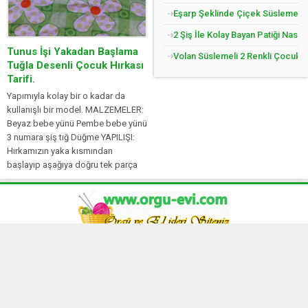
Eşarp Şeklinde Çiçek Süslemeli Ç
2 Şiş İle Kolay Bayan Patiği Nasıl
Tunus İşi Yakadan Başlama
Volan Süslemeli 2 Renkli Çocuk Jil
Tuğla Desenli Çocuk Hırkası
Tarifi.
Yapımıyla kolay bir o kadar da
kullanışlı bir model. MALZEMELER:
Beyaz bebe yünü Pembe bebe yünü
3 numara şiş tığ Düğme YAPILIŞI:
Hırkamızın yaka kısmından
başlayıp aşağıya doğru tek parça
olarak öreceğiz. Yaka için 80 ilmek
başlayalım. İlmeklerimizi 1 düz,...