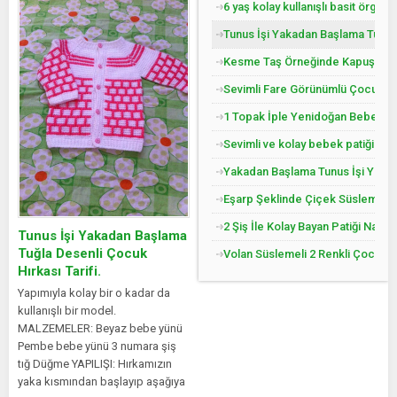
6 yaş kolay kullanışlı basit örgü 
Tunus İşi Yakadan Başlama Tuğla 
Kesme Taş Örneğinde Kapuşonlu Ç
Sevimli Fare Görünümlü Çocuk Pat
1 Topak İple Yenidoğan Bebek Yel
Sevimli ve kolay bebek patiği yap
Yakadan Başlama Tunus İşi Yandan
Eşarp Şeklinde Çiçek Süslemeli Ç
2 Şiş İle Kolay Bayan Patiği Nasıl
Tunus İşi Yakadan Başlama
Tuğla Desenli Çocuk
Volan Süslemeli 2 Renkli Çocuk Jil
Hırkası Tarifi.
Yapımıyla kolay bir o kadar da
kullanışlı bir model.
MALZEMELER: Beyaz bebe yünü
Pembe bebe yünü 3 numara şiş
tığ Düğme YAPILIŞI: Hırkamızın
yaka kısmından başlayıp aşağıya