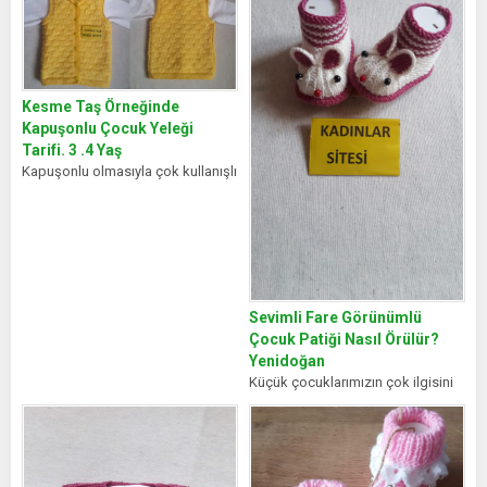
Kesme Taş Örneğinde
Kapuşonlu Çocuk Yeleği
Tarifi. 3 .4 Yaş
Kapuşonlu olmasıyla çok kullanışlı
güzel bir model. MALZEMELER:
200 gr sarı bebe yünü 3 .5...
Sevimli Fare Görünümlü
Çocuk Patiği Nasıl Örülür?
Yenidoğan
Küçük çocuklarımızın çok ilgisini
çekecek severek giyecekleri hoş
bir model. MALZEMELER:
Himalaya medıcal baby pembe...