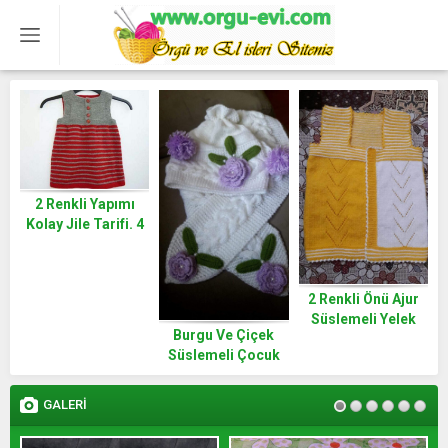
2 Renkli Yapımı
Kolay Jile Tarifi. 4
.5 yaş.
2 Renkli Önü Ajur
Süslemeli Yelek
Burgu Ve Çiçek
Yapımı. 5 .6 yaş
Süslemeli Çocuk
Atkısı Yapımı. 2 .3
Yaş
GALERİ