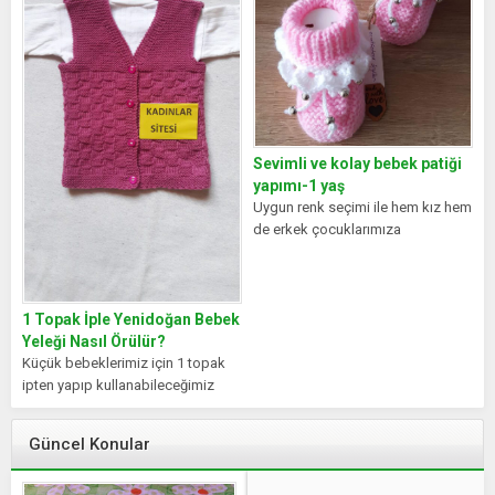
Sevimli ve kolay bebek patiği
yapımı-1 yaş
Uygun renk seçimi ile hem kız hem
de erkek çocuklarımıza
yapabileceğimiz güzel bir model.
1 Topak İple Yenidoğan Bebek
Yeleği Nasıl Örülür?
Küçük bebeklerimiz için 1 topak
ipten yapıp kullanabileceğimiz
güzel bir model. MALZEMELER:
Himalaya medıcal baby...
Güncel Konular