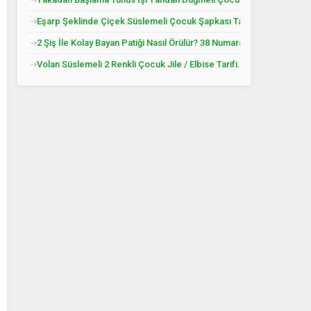
Eşarp Şeklinde Çiçek Süslemeli Çocuk Şapkası Tarifi. 3. 4 Yaş
2 Şiş İle Kolay Bayan Patiği Nasıl Örülür? 38 Numara
Volan Süslemeli 2 Renkli Çocuk Jile / Elbise Tarifi. 2 .3 Yaş