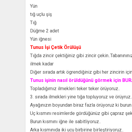
Yün
tığ uçlu şiş
Tığ
Düğme 2 adet
Yün iğnesi
Tunus İşi Çetik Örülüşü
Tığda zincir çektiğiniz gibi zincir çekin..Tabanın
ilmek kadar
Diğer sırada artık ögrendiğiniz gibi her zincirin içi
Tunus işinin nasıl örüldüğünü görmek için
BUR
Topladığımız ilmekleri teker teker örüyoruz..
3. sırada ilmekleri yine tığa topluyoruz ve örüyruz.
Ayağınızın boyundan biraz fazla örüyoruz ki burun 
Uç kısmını resimlerde gördüğünüz gibi çapraz şekild
Burun kısmını iğne ile sabitliyoruz..
Arka kısmınıda iki ucu birbirine birleştiriyoruz..