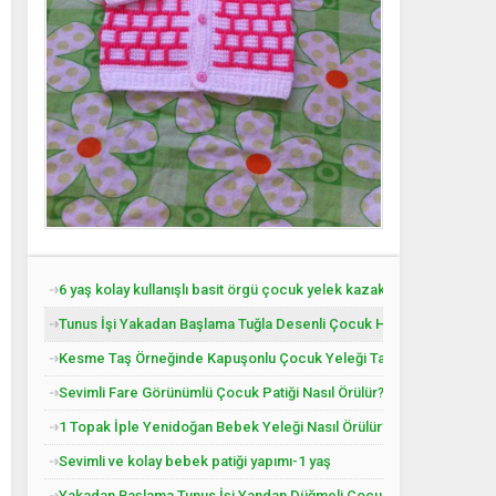
6 yaş kolay kullanışlı basit örgü çocuk yelek kazak tarifi
Tunus İşi Yakadan Başlama Tuğla Desenli Çocuk Hırkası Tarifi.
Kesme Taş Örneğinde Kapuşonlu Çocuk Yeleği Tarifi. 3 .4 Yaş
Sevimli Fare Görünümlü Çocuk Patiği Nasıl Örülür? Yenidoğan
1 Topak İple Yenidoğan Bebek Yeleği Nasıl Örülür?
Sevimli ve kolay bebek patiği yapımı-1 yaş
Yakadan Başlama Tunus İşi Yandan Düğmeli Çocuk Yeleği Tarifi. 2 .