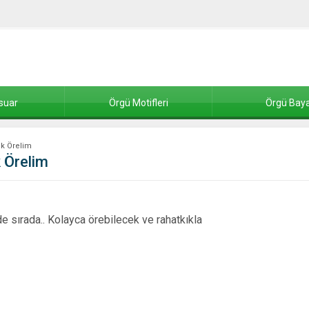
suar
Örgü Motifleri
Örgü Baya
ik Örelim
k Örelim
de sırada.. Kolayca örebilecek ve rahatkıkla