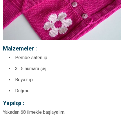
Malzemeler :
Pembe saten ip
3 . 5 numara şiş
Beyaz ip
Düğme
Yapılışı :
Yakadan 68 ilmekle başlayalım.