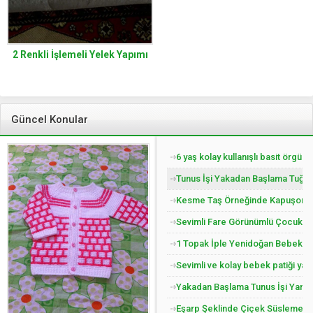
2 Renkli İşlemeli Yelek Yapımı
Güncel Konular
6 yaş kolay kullanışlı basit örgü 
Tunus İşi Yakadan Başlama Tuğla 
Kesme Taş Örneğinde Kapuşonlu Ç
Sevimli Fare Görünümlü Çocuk Pat
1 Topak İple Yenidoğan Bebek Yel
Sevimli ve kolay bebek patiği yap
Yakadan Başlama Tunus İşi Yandan
Eşarp Şeklinde Çiçek Süslemeli Ç