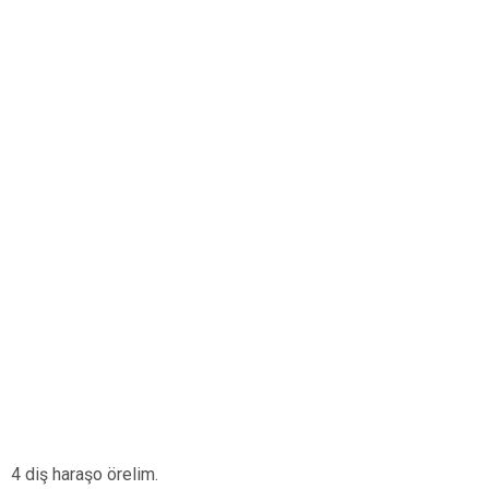
4 diş haraşo örelim.