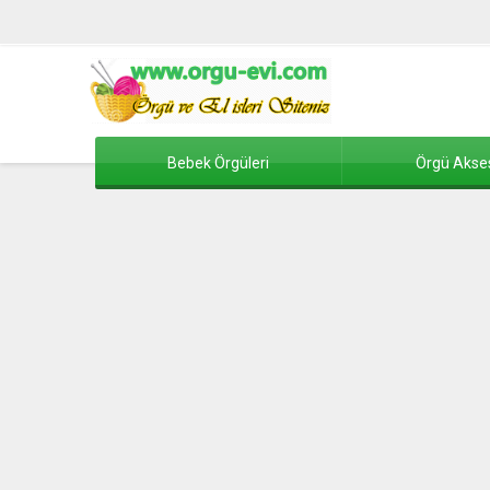
Bebek Örgüleri
Örgü Akse