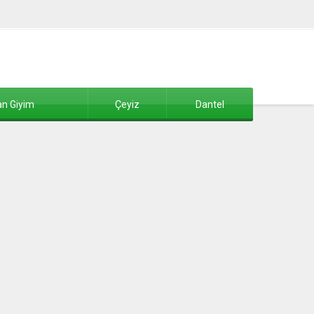
n Giyim
Çeyiz
Dantel