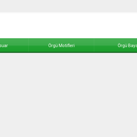
suar
Örgü Motifleri
Örgü Baya