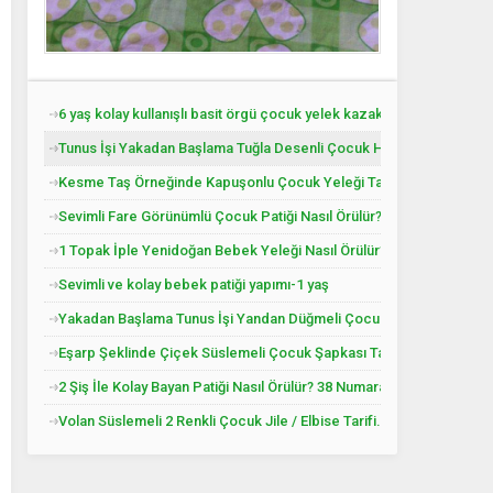
6 yaş kolay kullanışlı basit örgü çocuk yelek kazak tarifi
Tunus İşi Yakadan Başlama Tuğla Desenli Çocuk Hırkası Tarifi.
Kesme Taş Örneğinde Kapuşonlu Çocuk Yeleği Tarifi. 3 .4 Yaş
Sevimli Fare Görünümlü Çocuk Patiği Nasıl Örülür? Yenidoğan
1 Topak İple Yenidoğan Bebek Yeleği Nasıl Örülür?
Sevimli ve kolay bebek patiği yapımı-1 yaş
Yakadan Başlama Tunus İşi Yandan Düğmeli Çocuk Yeleği Tarifi. 2 .
Eşarp Şeklinde Çiçek Süslemeli Çocuk Şapkası Tarifi. 3. 4 Yaş
2 Şiş İle Kolay Bayan Patiği Nasıl Örülür? 38 Numara
Volan Süslemeli 2 Renkli Çocuk Jile / Elbise Tarifi. 2 .3 Yaş