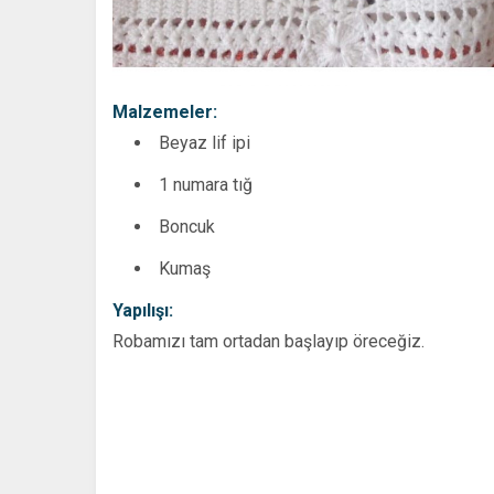
Malzemeler:
Beyaz lif ipi
1 numara tığ
Boncuk
Kumaş
Yapılışı:
Robamızı tam ortadan başlayıp öreceğiz.