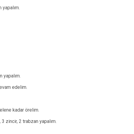
an yapalım.
an yapalım.
 devam edelim.
elene kadar örelim.
, 3 zincir, 2 trabzan yapalım.