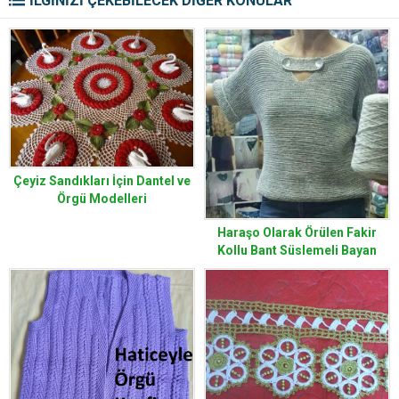
İLGİNİZİ ÇEKEBİLECEK DİĞER KONULAR
Çeyiz Sandıkları İçin Dantel ve
Örgü Modelleri
Haraşo Olarak Örülen Fakir
Kollu Bant Süslemeli Bayan
Kazak Yapımı. 38 .40. Beden