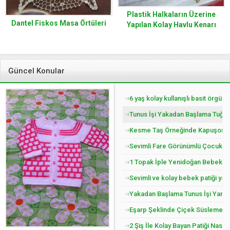
Plastik Halkaların Üzerine
Dantel Fiskos Masa Örtüleri
Yapılan Kolay Havlu Kenarı
Tarifi.
Güncel Konular
6 yaş kolay kullanışlı basit örgü 
Tunus İşi Yakadan Başlama Tuğla 
Kesme Taş Örneğinde Kapuşonlu Ç
Sevimli Fare Görünümlü Çocuk Pat
1 Topak İple Yenidoğan Bebek Yel
Sevimli ve kolay bebek patiği yap
Yakadan Başlama Tunus İşi Yandan
Eşarp Şeklinde Çiçek Süslemeli Ç
2 Şiş İle Kolay Bayan Patiği Nasıl