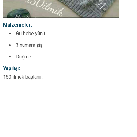
Malzemeler:
Gri bebe yünü
3 numara şiş
Düğme
Yapılışı:
150 ilmek başlanır.