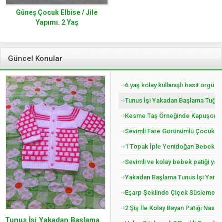
Güneş Çocuk Elbise / Jile
Yapımı. 2 Yaş
Güncel Konular
6 yaş kolay kullanışlı basit örgü 
Tunus İşi Yakadan Başlama Tuğla 
Kesme Taş Örneğinde Kapuşonlu Ç
Sevimli Fare Görünümlü Çocuk Pat
1 Topak İple Yenidoğan Bebek Yel
Sevimli ve kolay bebek patiği yap
Yakadan Başlama Tunus İşi Yandan
Eşarp Şeklinde Çiçek Süslemeli Ç
2 Şiş İle Kolay Bayan Patiği Nasıl
Tunus İşi Yakadan Başlama