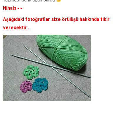
Nihals~~
Aşağıdaki fotoğraflar size örülüşü hakkında fikir
verecektir..