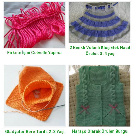
2 Renkli Volanlı Kloş Etek Nasıl
Firkete İşini Cetvelle Yapma
Örülür. 3 .4 yaş
Haraşo Olarak Örülen Burgu
Gladyatör Bere Tarifi. 2 .3 Yaş