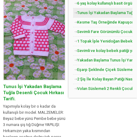
6 yaş kolay kullanışlı basit örgü 
Tunus İşi Yakadan Başlama Tuğla 
Kesme Taş Örneğinde Kapuşonlu Ç
Sevimli Fare Görünümlü Çocuk Pat
1 Topak İple Yenidoğan Bebek Yel
Sevimli ve kolay bebek patiği yap
Yakadan Başlama Tunus İşi Yandan
Eşarp Şeklinde Çiçek Süslemeli Ç
2 Şiş İle Kolay Bayan Patiği Nasıl
Tunus İşi Yakadan Başlama
Volan Süslemeli 2 Renkli Çocuk Jil
Tuğla Desenli Çocuk Hırkası
Tarifi.
Yapımıyla kolay bir o kadar da
kullanışlı bir model. MALZEMELER:
Beyaz bebe yünü Pembe bebe yünü
3 numara şiş tığ Düğme YAPILIŞI:
Hırkamızın yaka kısmından
başlayıp aşağıya doğru tek parça