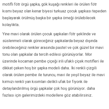
motifli fötr örgü şapka, gök kuşağı renkleri ile örülen fötr
kısmı beyaz olan kenar biyesi turkuaz çocuk şapkası tepeden
başlayarak örülmüş başka bir şapka örneği örülebilecek
kolaylıkta..
Yine mavi olarak örülen çocuk şapkaları fötr şeklinde ve
süslenmeli olarak göreceğiniz şapkalarda beyaz dışında
örebileceğiniz renkler arasında pastel ve çok güzel bir mavi
tonu olan şapkalar da tercih edilesi görünüyorlar.. Mor
üzerinde kocaman pembe çiçeği irili ufaklı çiçek motifleri ile
dikkat çeken hoş bir şapka modeli daha.. İki renkli çizgili
olarak örülen pembe ile turuncu, mavi ile yeşil beyaz ile mavi
kırmızı renkli yan kısımları delikli ufak bir fiyonk ile
detaylandırılmış örgü şapkalar çok hoş görünüyor.. daha
fazlası için galerimizdeki modellere göz atabilirsiniz..