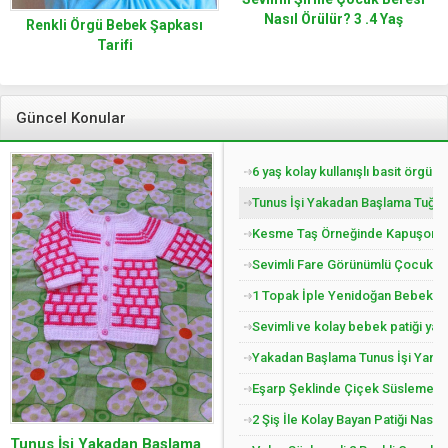
Nasıl Örülür? 3 .4 Yaş
Renkli Örgü Bebek Şapkası
Tarifi
Güncel Konular
6 yaş kolay kullanışlı basit örgü 
Tunus İşi Yakadan Başlama Tuğla 
Kesme Taş Örneğinde Kapuşonlu Ç
Sevimli Fare Görünümlü Çocuk Pat
1 Topak İple Yenidoğan Bebek Yel
Sevimli ve kolay bebek patiği yap
Yakadan Başlama Tunus İşi Yandan
Eşarp Şeklinde Çiçek Süslemeli Ç
2 Şiş İle Kolay Bayan Patiği Nasıl
Tunus İşi Yakadan Başlama