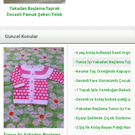
Yakadan Başlama Yaprak
Desenli Pamuk Şekeri Yelek
Tarifi. 5 .6 Yaş
Güncel Konular
6 yaş kolay kullanışlı basit örgü 
Tunus İşi Yakadan Başlama Tuğla 
Kesme Taş Örneğinde Kapuşonlu Ç
Sevimli Fare Görünümlü Çocuk Pat
1 Topak İple Yenidoğan Bebek Yel
Sevimli ve kolay bebek patiği yap
Yakadan Başlama Tunus İşi Yandan
Eşarp Şeklinde Çiçek Süslemeli Ç
2 Şiş İle Kolay Bayan Patiği Nasıl
Tunus İşi Yakadan Başlama