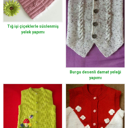
Tığ işi çiçeklerle süslenmiş
yelek yapımı
Burgu desenli damat yeleği
yapımı