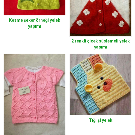
Kesme şeker örneği yelek
yapımı
2 renkli çiçek süslemeli yelek
yapımı
Tığ işi yelek