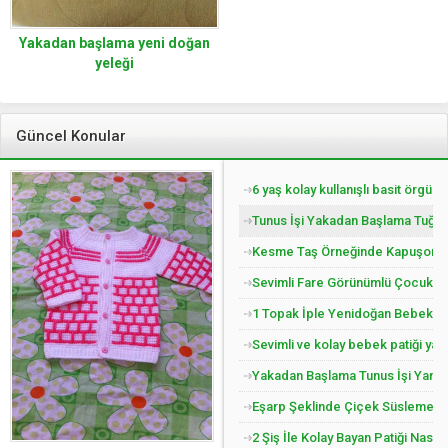
Yakadan başlama yeni doğan
yeleği
Güncel Konular
6 yaş kolay kullanışlı basit örgü 
Tunus İşi Yakadan Başlama Tuğla 
Kesme Taş Örneğinde Kapuşonlu Ç
Sevimli Fare Görünümlü Çocuk Pat
1 Topak İple Yenidoğan Bebek Yel
Sevimli ve kolay bebek patiği yap
Yakadan Başlama Tunus İşi Yandan
Eşarp Şeklinde Çiçek Süslemeli Ç
2 Şiş İle Kolay Bayan Patiği Nasıl