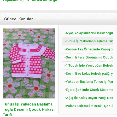
Yapabileceğiniz Harika Bir Örgü
Yapılışı
Güncel Konular
6 yaş kolay kullanışlı basit örgü 
Tunus İşi Yakadan Başlama Tuğla 
Kesme Taş Örneğinde Kapuşonlu Ç
Sevimli Fare Görünümlü Çocuk Pat
1 Topak İple Yenidoğan Bebek Yel
Sevimli ve kolay bebek patiği yap
Yakadan Başlama Tunus İşi Yandan
Eşarp Şeklinde Çiçek Süslemeli Ç
2 Şiş İle Kolay Bayan Patiği Nasıl
Tunus İşi Yakadan Başlama
Volan Süslemeli 2 Renkli Çocuk Jil
Tuğla Desenli Çocuk Hırkası
Tarifi.