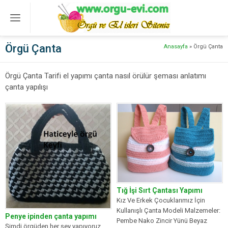
Örgü Çanta
Anasayfa
»
Örgü Çanta
Örgü Çanta Tarifi el yapımı çanta nasıl örülür şeması anlatımı
çanta yapılışı
Tığ İşi Sırt Çantası Yapımı
Kız Ve Erkek Çocuklarımız İçin
Kullanışlı Çanta Modeli Malzemeler:
Penye ipinden çanta yapımı
Pembe Nako Zincir Yünü Beyaz
Şimdi örgüden her şey yapıyoruz