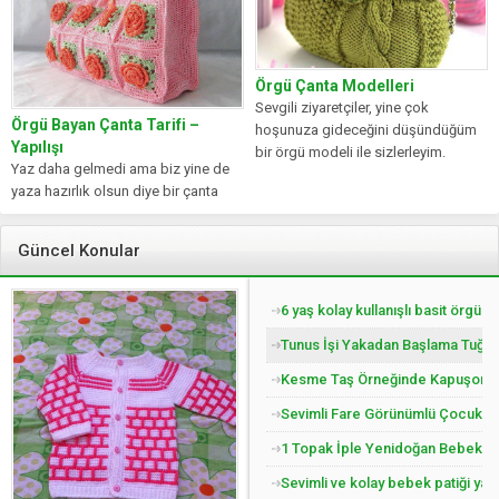
Örgü Çanta Modelleri
Sevgili ziyaretçiler, yine çok
Örgü Bayan Çanta Tarifi –
hoşunuza gideceğini düşündüğüm
Yapılışı
bir örgü modeli ile sizlerleyim.
Yaz daha gelmedi ama biz yine de
Bugün birlikte örgü...
yaza hazırlık olsun diye bir çanta
modeli veriyorum....
Güncel Konular
6 yaş kolay kullanışlı basit örgü 
Tunus İşi Yakadan Başlama Tuğla 
Kesme Taş Örneğinde Kapuşonlu Ç
Sevimli Fare Görünümlü Çocuk Pat
1 Topak İple Yenidoğan Bebek Yel
Sevimli ve kolay bebek patiği yap