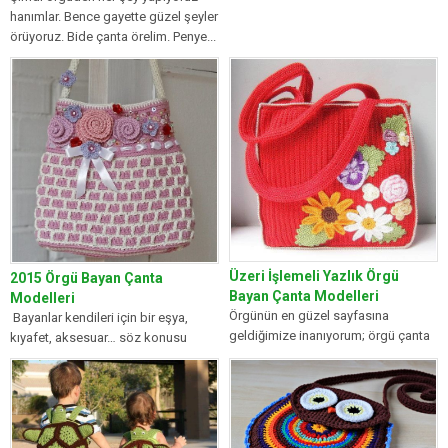
Zincir...
hanımlar. Bence gayette güzel şeyler
örüyoruz. Bide çanta örelim. Penye...
Üzeri İşlemeli Yazlık Örgü
2015 Örgü Bayan Çanta
Bayan Çanta Modelleri
Modelleri
Örgünün en güzel sayfasına
Bayanlar kendileri için bir eşya,
geldiğimize inanıyorum; örgü çanta
kıyafet, aksesuar… söz konusu
modelleri… Renk renk, cıvıl cıvıl,
olduğunda hele bir de bu eşya...
model model...