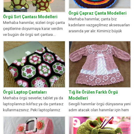
Örgü Çapraz Çanta Modelleri
Örgü Sırt Çantası Modelleri
Merhaba hanımlar, çanta biz
Merhaba hanımlar, sizleri örgü çanta
kadınların vazgeçilmez aksesuarları
çeşitlerine doyurmaya karar verdim
arasında yer alır. Kimimiz büyük
ve bugün de örgü sırt çantası...
kimimiz küçük çapraz...
Örgü Laptop Çantaları
Tığ İle Örülen Farklı Örgü
Merhaba örgü severler, tablet ya da
Modelleri
laptoplarınızı kılıfsız ya da çantasız
Sevgili hanımlar örgü dünyasına yeni
kullanmazsınız. Peki laptoplarınız
adım atacak olan hanımlar için hem
için...
rengarenk, hem de örmekten...