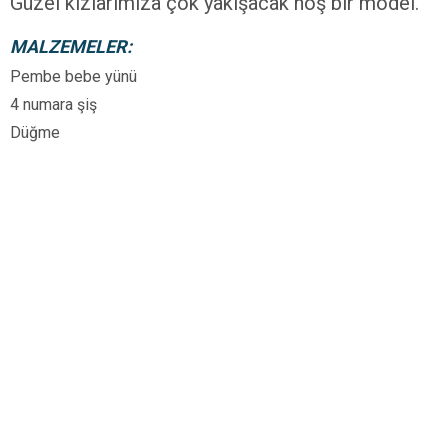
Güzel kızlarımıza çok yakışacak hoş bir model.
MALZEMELER:
Pembe bebe yünü
4 numara şiş
Düğme