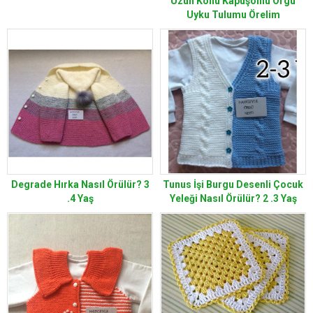
Uzun Kollu Kapüşonlu Örgü
Uyku Tulumu Örelim
Degrade Hırka Nasıl Örülür? 3
Tunus İşi Burgu Desenli Çocuk
.4 Yaş
Yeleği Nasıl Örülür? 2 .3 Yaş