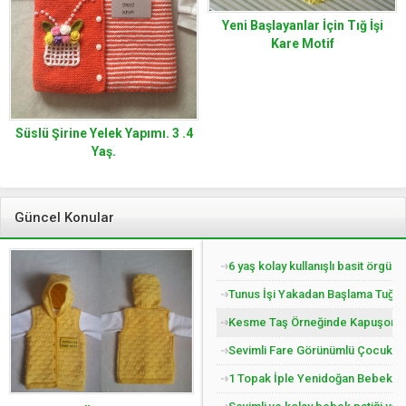
Yeni Başlayanlar İçin Tığ İşi
Kare Motif
Süslü Şirine Yelek Yapımı. 3 .4
Yaş.
Güncel Konular
6 yaş kolay kullanışlı basit örgü 
Tunus İşi Yakadan Başlama Tuğla 
Kesme Taş Örneğinde Kapuşonlu Ç
Sevimli Fare Görünümlü Çocuk Pat
1 Topak İple Yenidoğan Bebek Yel