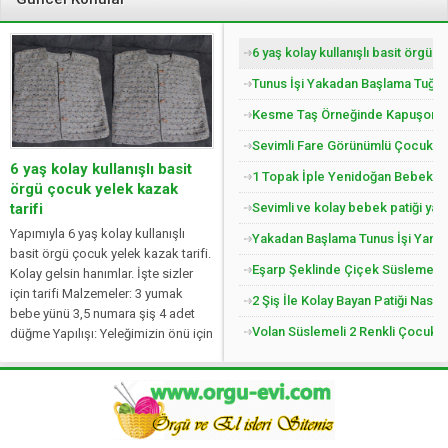
6 yaş kolay kullanışlı basit örgü 
Tunus İşi Yakadan Başlama Tuğla 
Kesme Taş Örneğinde Kapuşonlu Ç
Sevimli Fare Görünümlü Çocuk Pat
6 yaş kolay kullanışlı basit
1 Topak İple Yenidoğan Bebek Yel
örgü çocuk yelek kazak
Sevimli ve kolay bebek patiği yap
tarifi
Yapımıyla 6 yaş kolay kullanışlı
Yakadan Başlama Tunus İşi Yandan
basit örgü çocuk yelek kazak tarifi.
Eşarp Şeklinde Çiçek Süslemeli Ç
Kolay gelsin hanımlar. İşte sizler
için tarifi Malzemeler: 3 yumak
2 Şiş İle Kolay Bayan Patiği Nasıl
bebe yünü 3,5 numara şiş 4 adet
Volan Süslemeli 2 Renkli Çocuk Jil
düğme Yapılışı: Yeleğimizin önü için
50 ilmek olarak başlayalım. 50 tane
ilmeğimizi...