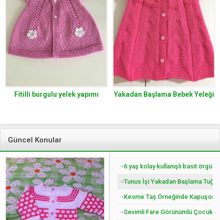
Fitilli burgulu yelek yapımı
Yakadan Başlama Bebek Yeleği
Güncel Konular
6 yaş kolay kullanışlı basit örgü 
Tunus İşi Yakadan Başlama Tuğla 
Kesme Taş Örneğinde Kapuşonlu Ç
Sevimli Fare Görünümlü Çocuk Pat