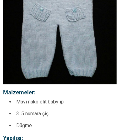
Malzemeler:
Mavi nako elit baby ip
3. 5 numara şiş
Düğme
Yapılışı: