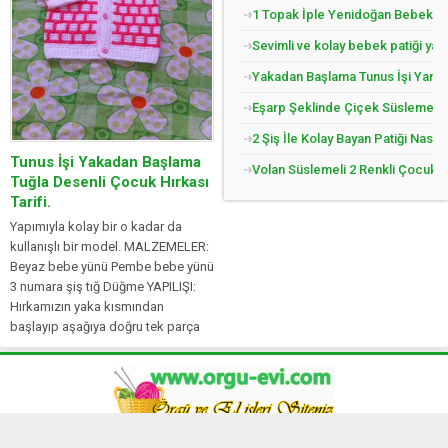
1 Topak İple Yenidoğan Bebek Yel
Sevimli ve kolay bebek patiği yap
Yakadan Başlama Tunus İşi Yandan
Eşarp Şeklinde Çiçek Süslemeli Ç
2 Şiş İle Kolay Bayan Patiği Nasıl
Tunus İşi Yakadan Başlama
Volan Süslemeli 2 Renkli Çocuk Jil
Tuğla Desenli Çocuk Hırkası
Tarifi.
Yapımıyla kolay bir o kadar da
kullanışlı bir model. MALZEMELER:
Beyaz bebe yünü Pembe bebe yünü
3 numara şiş tığ Düğme YAPILIŞI:
Hırkamızın yaka kısmından
başlayıp aşağıya doğru tek parça
olarak öreceğiz. Yaka için 80 ilmek
başlayalım. İlmeklerimizi 1 düz,...