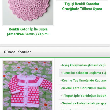
Tığ İşi Renkli Kanatlar
Örneğinde Tülbent Oyası
Yapımı
Renkli Koton İp İle Supla
(Amerikan Servis ) Yapımı.
Güncel Konular
6 yaş kolay kullanışlı basit örgü 
Tunus İşi Yakadan Başlama Tuğla 
Kesme Taş Örneğinde Kapuşonlu Ç
Sevimli Fare Görünümlü Çocuk Pat
1 Topak İple Yenidoğan Bebek Yel
Sevimli ve kolay bebek patiği yap