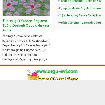
Yakadan Başlama Tunus İşi Yandan
Eşarp Şeklinde Çiçek Süslemeli Ç
2 Şiş İle Kolay Bayan Patiği Nasıl
Tunus İşi Yakadan Başlama
Volan Süslemeli 2 Renkli Çocuk Jil
Tuğla Desenli Çocuk Hırkası
Tarifi.
Yapımıyla kolay bir o kadar da
kullanışlı bir model. MALZEMELER:
Beyaz bebe yünü Pembe bebe yünü
3 numara şiş tığ Düğme YAPILIŞI:
Hırkamızın yaka kısmından
başlayıp aşağıya doğru tek parça
olarak öreceğiz. Yaka için 80 ilmek
başlayalım. İlmeklerimizi 1 düz,...