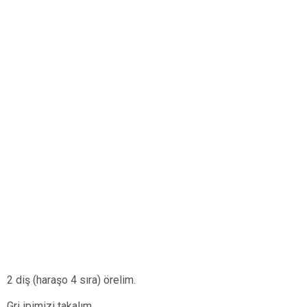
2 diş (haraşo 4 sıra) örelim.
Gri ipimizi takalım.