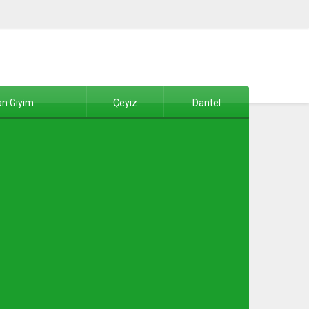
n Giyim
Çeyiz
Dantel