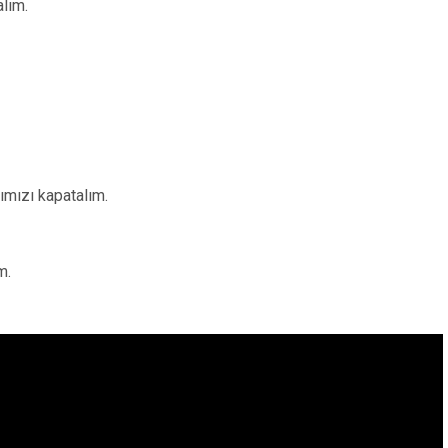
alım.
ımızı kapatalım.
m.