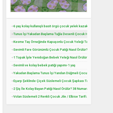
6 yaş kolay kullanışlı basit örgü çocuk yelek kazak tarifi
Tunus İşi Yakadan Başlama Tuğla Desenli Çocuk Hırkası Tarifi.
Kesme Taş Örneğinde Kapuşonlu Çocuk Yeleği Tarifi. 3 .4 Yaş
Sevimli Fare Görünümlü Çocuk Patiği Nasıl Örülür? Yenidoğan
1 Topak İple Yenidoğan Bebek Yeleği Nasıl Örülür?
Sevimli ve kolay bebek patiği yapımı-1 yaş
Yakadan Başlama Tunus İşi Yandan Düğmeli Çocuk Yeleği Tarifi. 2 .
Eşarp Şeklinde Çiçek Süslemeli Çocuk Şapkası Tarifi. 3. 4 Yaş
2 Şiş İle Kolay Bayan Patiği Nasıl Örülür? 38 Numara
Volan Süslemeli 2 Renkli Çocuk Jile / Elbise Tarifi. 2 .3 Yaş