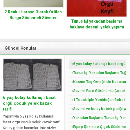
2 Renkli Haraşo Olarak Örülen
Burgu Süslemeli Süveter
Tunus işi yakadan başlama
Yapımı. 5. 6 yaş.
baklava desenli yelek yapımı
Güncel Konular
6 yaş kolay kullanışlı basit örgü 
Tunus İşi Yakadan Başlama Tuğla 
Kesme Taş Örneğinde Kapuşonlu Ç
Sevimli Fare Görünümlü Çocuk Pat
1 Topak İple Yenidoğan Bebek Yel
Sevimli ve kolay bebek patiği yap
Yakadan Başlama Tunus İşi Yandan
Eşarp Şeklinde Çiçek Süslemeli Ç