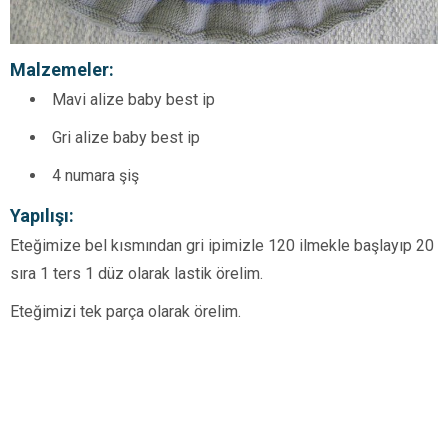
Malzemeler:
Mavi alize baby best ip
Gri alize baby best ip
4 numara şiş
Yapılışı:
Eteğimize bel kısmından gri ipimizle 120 ilmekle başlayıp 20
sıra 1 ters 1 düz olarak lastik örelim.
Eteğimizi tek parça olarak örelim.